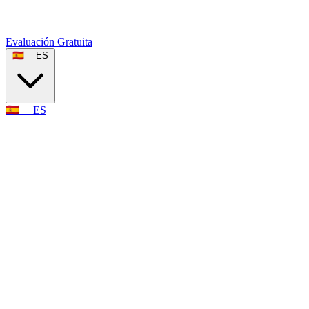
Evaluación Gratuita
🇪🇸
ES
🇪🇸
ES