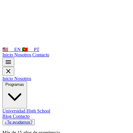
🇺🇸
🇵🇹
EN
PT
Inicio
Nosotros
Contacto
menu
close
Inicio
Nosotros
Programas
Universidad
High School
Blog
Contacto
¿Te ayudamos?
Más de 15 años de experiencia