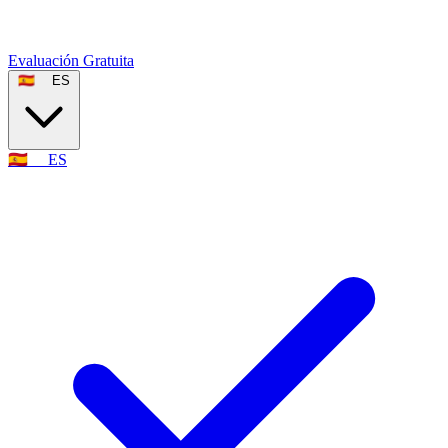
Evaluación Gratuita
🇪🇸
ES
🇪🇸
ES